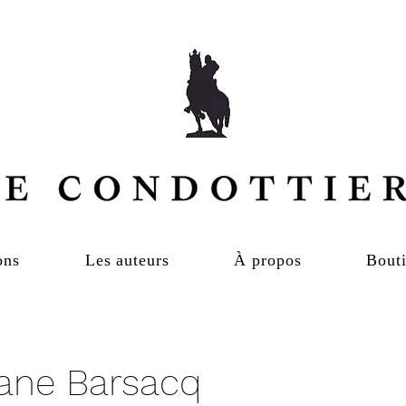
ons
Les auteurs
À propos
Bouti
ane Barsacq