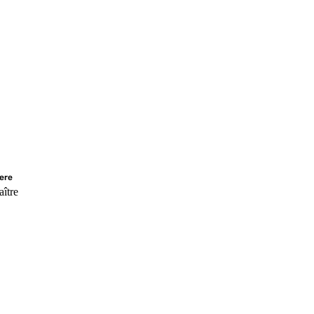
ere
aître