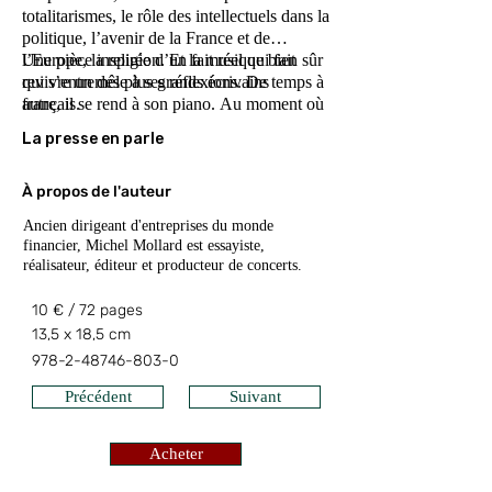
totalitarismes, le rôle des intellectuels dans la
politique, l’avenir de la France et de
l’Europe, la religion. Et la musique bien sûr
Une pièce inspirée d’un fait réel qui fait
qui s’entremêle à ses réflexions. De temps à
revivre un des plus grands écrivains
autre, il se rend à son piano. Au moment où
français.
il sent que la vie va lui échapper, le grand
La presse en parle
écrivain qui est aussi un pianiste émérite a
une dernière aspiration : jouer l’ultime
sonate, l’opus 111, de celui à qui il a
À propos de l'auteur
consacré une grande partie de son oeuvre et
Ancien dirigeant d'entreprises du monde
fini par s’identifier : Beethoven.
financier, Michel Mollard est essayiste,
réalisateur, éditeur et producteur de concerts.
10 € / 72 pages
13,5 x 18,5 cm
978-2-48746-803-0
Précédent
Suivant
Acheter